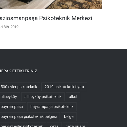
aziosmanpaşa Psikoteknik Merkezi
2019 Ps
rt 8th, 2019
Mart 8th, 2
ERAK ETTIKLERINIZ
500 evler psikoteknik
2019 psikoteknik fiyatı
alibeyköy
alibeyköy psikoteknik
alkol
bayrampaşa
bayrampaşa psikoteknik
bayrampaşa psikoteknik belgesi
belge
beşyüz evler psikoteknik
ceza
ceza puanı