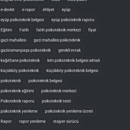
e-devlet
e-rapor
ehliyet
eyüp
eyüp psikoteknik belgesi
eyüp psikoteknik raporu
Eğitim
Fatih
fatih psikoteknik merkezi
fiyat
gazi mahallesi
gazi mahallesi psikoteknik
gaziosmanpaşa psikoteknik
gerekli evrak
kağıthane psikoteknik
kim psikoteknik belgesi almalı
küçükköy psikoteknik
küçükköy psikoteknik belgesi
psikoteknik
psikoteknik belgesi
psikoteknik eğitimi
psikoteknik merkezi
Psikoteknik raporu
psikoteknik testi
psikoteknik yenileme
psikoteknik yenileme ücreti
Rapor
rapor yenileme
stajyer sürücü