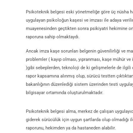
Psikoteknik belgesi eski yönetmeliğe göre üç nüsha hal
uygulayan psikoloğun kaşesi ve imzası ile adaya verilir
muayenesinden geçtikten sonra psikiyatri hekimine on
raporuna sahip olmaktaydı.
Ancak imza kaşe sorunları belgenin güvenilirliği ve ma
problemler ( kayıp olması, yıpranması, kaşe mühür ve 
)gibi sebeplerden, teknoloji de ki gelişmelerle de ilgili
rapor kapsamına alınmış olup, sürücü testten çıktıkta
bakanlığının düzenlediği sistem üzerinden testi uygula
bilgisayar ortamında oluşturulmaktadır.
Psikoteknik belgesi alma, merkez de çalışan uygulayıcı
giderek sürücülük için uygun şartlarda olup olmadığı 
raporunu, hekimden ya da hastaneden alabilir.