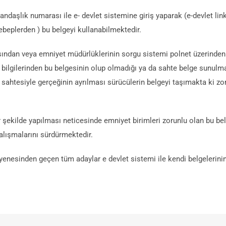
daşlık numarası ile e- devlet sistemine giriş yaparak (e-devlet linki)
 sebeplerden ) bu belgeyi kullanabilmektedir.
asından veya emniyet müdürlüklerinin sorgu sistemi polnet üzerinden
t bilgilerinden bu belgesinin olup olmadığı ya da sahte belge sunul
sahtesiyle gerçeğinin ayrılması sürücülerin belgeyi taşımakta ki zorl
şekilde yapılması neticesinde emniyet birimleri zorunlu olan bu belge
alışmalarını sürdürmektedir.
yenesinden geçen tüm adaylar e devlet sistemi ile kendi belgelerini